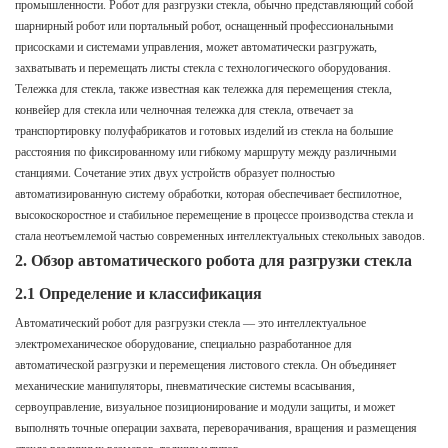
промышленности. Робот для разгрузки стекла, обычно представляющий собой
шарнирный робот или портальный робот, оснащенный профессиональными
присосками и системами управления, может автоматически разгружать,
захватывать и перемещать листы стекла с технологического оборудования.
Тележка для стекла, также известная как тележка для перемещения стекла,
конвейер для стекла или челночная тележка для стекла, отвечает за
транспортировку полуфабрикатов и готовых изделий из стекла на большие
расстояния по фиксированному или гибкому маршруту между различными
станциями. Сочетание этих двух устройств образует полностью
автоматизированную систему обработки, которая обеспечивает беспилотное,
высокоскоростное и стабильное перемещение в процессе производства стекла и
стала неотъемлемой частью современных интеллектуальных стекольных заводов.
2. Обзор автоматического робота для разгрузки стекла
2.1 Определение и классификация
Автоматический робот для разгрузки стекла — это интеллектуальное
электромеханическое оборудование, специально разработанное для
автоматической разгрузки и перемещения листового стекла. Он объединяет
механические манипуляторы, пневматические системы всасывания,
сервоуправление, визуальное позиционирование и модули защиты, и может
выполнять точные операции захвата, переворачивания, вращения и размещения