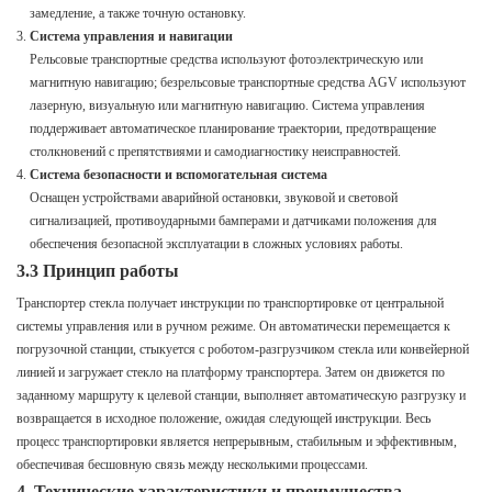
замедление, а также точную остановку.
Система управления и навигации
Рельсовые транспортные средства используют фотоэлектрическую или
магнитную навигацию; безрельсовые транспортные средства AGV используют
лазерную, визуальную или магнитную навигацию. Система управления
поддерживает автоматическое планирование траектории, предотвращение
столкновений с препятствиями и самодиагностику неисправностей.
Система безопасности и вспомогательная система
Оснащен устройствами аварийной остановки, звуковой и световой
сигнализацией, противоударными бамперами и датчиками положения для
обеспечения безопасной эксплуатации в сложных условиях работы.
3.3 Принцип работы
Транспортер стекла получает инструкции по транспортировке от центральной
системы управления или в ручном режиме. Он автоматически перемещается к
погрузочной станции, стыкуется с роботом-разгрузчиком стекла или конвейерной
линией и загружает стекло на платформу транспортера. Затем он движется по
заданному маршруту к целевой станции, выполняет автоматическую разгрузку и
возвращается в исходное положение, ожидая следующей инструкции. Весь
процесс транспортировки является непрерывным, стабильным и эффективным,
обеспечивая бесшовную связь между несколькими процессами.
4. Технические характеристики и преимущества