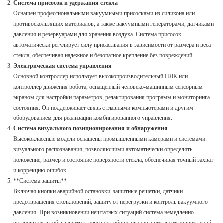
Система присосок и удержания стекла
Оснащен профессиональными вакуумными присосками из силикона или
противоскользящих материалов, а также вакуумными генераторами, датчиками
давления и резервуарами для хранения воздуха. Система присосок
автоматически регулирует силу присасывания в зависимости от размера и веса
стекла, обеспечивая надежное и безопасное крепление без повреждений.
Электрическая система управления
Основной контроллер использует высокопроизводительный ПЛК или
контроллер движения робота, оснащенный человеко-машинным сенсорным
экраном для настройки параметров, редактирования программ и мониторинга
состояния. Он поддерживает связь с главными компьютерами и другим
оборудованием для реализации комбинированного управления.
Система визуального позиционирования и обнаружения
Высококлассные модели оснащены промышленными камерами и системами
визуального распознавания, позволяющими автоматически определять
положение, размер и состояние поверхности стекла, обеспечивая точный захват
и коррекцию ошибок.
**Система защиты**
Включая кнопки аварийной остановки, защитные решетки, датчики
предотвращения столкновений, защиту от перегрузки и контроль вакуумного
давления. При возникновении нештатных ситуаций система немедленно
остановится, чтобы защитить персонал, оборудование и стекла от повреждений.