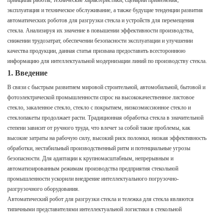
принципы работы, технические характеристики, сценарии применения,
эксплуатация и техническое обслуживание, а также будущие тенденции развития
автоматических роботов для разгрузки стекла и устройств для перемещения
стекла. Анализируя их значение в повышении эффективности производства,
снижении трудозатрат, обеспечении безопасности эксплуатации и улучшении
качества продукции, данная статья призвана предоставить всестороннюю
информацию для интеллектуальной модернизации линий по производству стекла.
1. Введение
В связи с быстрым развитием мировой строительной, автомобильной, бытовой и
фотоэлектрической промышленности спрос на высококачественное листовое
стекло, закаленное стекло, стекло с покрытием, низкоэмиссионное стекло и
стеклопакеты продолжает расти. Традиционная обработка стекла в значительной
степени зависит от ручного труда, что влечет за собой такие проблемы, как
высокие затраты на рабочую силу, высокий риск поломки, низкая эффективность
обработки, нестабильный производственный ритм и потенциальные угрозы
безопасности. Для адаптации к крупномасштабным, непрерывным и
автоматизированным режимам производства предприятия стекольной
промышленности ускорили внедрение интеллектуального погрузочно-
разгрузочного оборудования.
Автоматический робот для разгрузки стекла и тележка для стекла являются
типичными представителями интеллектуальной логистики в стекольной