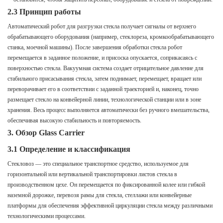
2.3 Принцип работы
Автоматический робот для разгрузки стекла получает сигналы от верхнего
обрабатывающего оборудования (например, стеклореза, кромкообрабатывающего
станка, моечной машины). После завершения обработки стекла робот
перемещается в заданное положение, и присоска опускается, соприкасаясь с
поверхностью стекла. Вакуумная система создает отрицательное давление для
стабильного присасывания стекла, затем поднимает, перемещает, вращает или
переворачивает его в соответствии с заданной траекторией и, наконец, точно
размещает стекло на конвейерной линии, технологической станции или в зоне
хранения. Весь процесс выполняется автоматически без ручного вмешательства,
обеспечивая высокую стабильность и повторяемость.
3. Обзор Glass Carrier
3.1 Определение и классификация
Стекловоз — это специальное транспортное средство, используемое для
горизонтальной или вертикальной транспортировки листов стекла в
производственном цехе. Он перемещается по фиксированной колее или гибкой
наземной дорожке, перевозя рамы для стекла, стеллажи или конвейерные
платформы для обеспечения эффективной циркуляции стекла между различными
технологическими процессами.