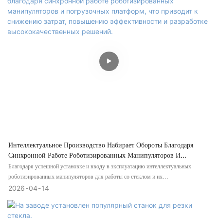
Интеллектуальное Производство Набирает Обороты Благодаря
Синхронной Работе Роботизированных Манипуляторов И
Погрузочных Платформ, Что Приводит К Снижению Затрат,
Благодаря успешной установке и вводу в эксплуатацию интеллектуальных
Повышению Эффективности И Разработке Высококачественных
роботизированных манипуляторов для работы со стеклом и их
Решений.
синхронизированной работе с горизонтальными платформами для загрузки
2026
04
14
стекла, завод добился значительного прогресса в области интеллектуального
производства. Эта интегрированная система автоматизации эффективно
сокращает ручной труд, укорачивает рабочие циклы, повышает точность и