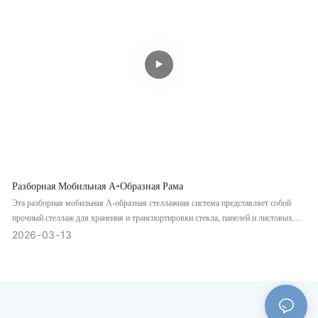
Разборная Мобильная А-Образная Рама
Эта разборная мобильная А-образная стеллажная система представляет собой
прочный стеллаж для хранения и транспортировки стекла, панелей и листовых
материалов. Она отличается прочной стальной конструкцией, быстрой разборкой
2026
03
13
для экономии места при хранении и транспортировке, фиксируемыми колесиками
повышенной прочности для легкого перемещения, противоскользящими
резиновыми накладками для защиты поверхностей и усиленными карманами для
вилочного погрузчика для безопасной погрузки/разгрузки. Стабильная,
долговечная и простая в сборке, она широко используется в стекольной