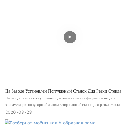
стабильность производства, а также способствует снижению затрат, повышению
эффективности и разработке высококачественной продукции.
На Заводе Установлен Популярный Станок Для Резки Стекла.
На заводе полностью установлен, откалиброван и официально введен в
эксплуатацию популярный автоматизированный станок для резки стекла.
Благодаря высокой точности, стабильной работе и интеллектуальному
2026
03
23
управлению, оптимизированное оборудование помогает повысить общую
производительность, снизить потери материала и поддержать
стандартизированные, эффективные процессы глубокой обработки стекла в
ежедневном массовом производстве.