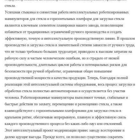
стекла.
Успешная стыковка и совместная работа интеллектуальных роботизированных
манипуляторов для стекла и горизонтальных платформ для загрузки стекла
являются ключевым элементом планировки нашего завода, позволяющим
избавиться от традиционных ограничений ручного производства и создать
эффективную, точную и интеллектуальную производственную линию. В прошлом
производство и загрузка стекла в значительной степени зависели от ручного труда,
что не только требовало больших трудозатрат, приводило к высоким затратам на
рабочую силу и частым человеческим ошибкам, но и страдало от низкой
производительности, длительных циклов работы и потенциальных рисков для
безопасности при ручной обработке, ограничивая общее повышение
производственной мощности и качества продукции. Теперь, благодаря полной
реализации этой интеллектуальной системы оборудования, весь процесс загрузки и
обработки стекла полностью автоматизирован и осуществляется без участия
человека. Роботизированные манипуляторы выполняют точные, стабильные и
быстрые действия по захвату, перемещению и размещению стекла, а также
взаимодействуют с горизонтальными платформами для загрузки стекла в
идеальном ритме, обеспечивая непрерывную, плавную и эффективную связь
каждого производственного процесса без каких-либо пауз или отклонений.
Этот интеллектуальный проект модернизации принес заводу всесторонние и
далеко идущие выгоды. Прежде всего, он позволил существенно сократить