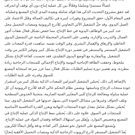
اتصالًا مستمرًا وسلسًا وفعّالًا بين كل عملية إنتاج دون أي توقف أو انحراف.
لقد حقق مشروع التحديث الذكي هذا فوائد شاملة وبعيدة المدى لإنتاج المصنع وعملياته.
ففي المقام الأول، حقق المشروع وفورات كبيرة في تكاليف العمالة وقلل الاعتماد على
العمل اليدوي. وقد حلّ التشغيل الآلي التعاوني للأذرع الروبوتية ومنصات التحميل محل
عدد كبير من الوظائف اليدوية في خط الإنتاج، مما خفض بشكل فعال نفقات أجور
العمال والتدريب والإدارة، وقضى على الخسائر المحتملة الناجمة عن التشغيل اليدوي
الخاطئ والإرهاق والإهمال البشري. وفي الوقت نفسه، ساهمت قدرة المعدات على
التشغيل المستمر والمستقر في تقصير دورة الإنتاج بشكل كبير وتوفير الكثير من وقت
التشغيل. وبالمقارنة مع الوضع اليدوي التقليدي، فقد تحسنت كفاءة الإنتاج بشكل
ملحوظ، وحققت الطاقة الإنتاجية اليومية والإنتاج الإجمالي للمنتجات الزجاجية زيادة
مطردة، وتم تقصير دورة تسليم الطلبات بشكل فعال، مما عزز سرعة استجابة المصنع
للسوق وقدرته على تلبية الطلبات.
بالإضافة إلى ذلك، يُحسّن التشغيل المتزامن للمعدات الذكية بشكل كبير من استقرار
جودة منتجات الزجاج وتناسقها. ويضمن نظام التحكم عالي الدقة للأذرع الروبوتية أن كل
عملية مناولة ومعالجة للزجاج تُلبي المعايير الفنية الصارمة، متجنبةً الخدوش السطحية
وتلف الحواف وغيرها من مشاكل الجودة التي يسهل حدوثها في التشغيل اليدوي، مما
يُحسّن بشكل شامل معدل جودة المنتجات النهائية ويعزز القدرة التنافسية الأساسية
للمنتجات في السوق. علاوة على ذلك، يُحسّن نمط الإنتاج الذكي عملية الإنتاج في
المصنع وتخصيص الموارد، ويُقلل من استهلاك الطاقة وفقدان المواد في عملية الإنتاج،
ويُشجع المصنع على التحول نحو تشغيل أكثر كفاءة ودقة وأقل انبعاثًا للكربون.
يُعدّ التشغيل المستقر لأذرع الروبوت الزجاجية الذكية ومنصات التحميل الأفقية إنجازًا