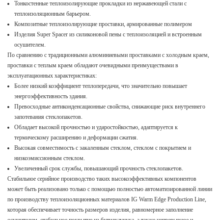
Тонкостенные теплоизолирующие прокладки из нержавеющей стали с
теплоизоляционным барьером.
Композитные теплоизолирующие проставки, армированные полимером
Изделия Super Spacer из силиконовой пены с теплоизоляцией и встроенным
осушителем.
По сравнению с традиционными алюминиевыми проставками с холодным краем,
проставки с теплым краем обладают очевидными преимуществами в
эксплуатационных характеристиках:
Более низкий коэффициент теплопередачи, что значительно повышает
энергоэффективность здания.
Превосходные антиконденсационные свойства, снижающие риск внутреннего
запотевания стеклопакетов.
Обладает высокой прочностью и ударостойкостью, адаптируется к
термическому расширению и деформации сжатия.
Высокая совместимость с закаленным стеклом, стеклом с покрытием и
низкоэмиссионным стеклом.
Увеличенный срок службы, повышающий прочность стеклопакетов.
Стабильное серийное производство таких высокоэффективных компонентов
может быть реализовано только с помощью полностью автоматизированной линии
по производству теплоизоляционных материалов IG Warm Edge Production Line,
которая обеспечивает точность размеров изделия, равномерное заполнение