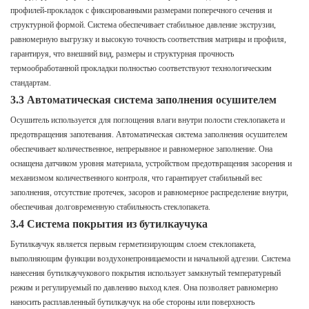
профилей-прокладок с фиксированными размерами поперечного сечения и
структурной формой. Система обеспечивает стабильное давление экструзии,
равномерную выгрузку и высокую точность соответствия матрицы и профиля,
гарантируя, что внешний вид, размеры и структурная прочность
термообработанной прокладки полностью соответствуют технологическим
стандартам.
3.3 Автоматическая система заполнения осушителем
Осушитель используется для поглощения влаги внутри полости стеклопакета и
предотвращения запотевания. Автоматическая система заполнения осушителем
обеспечивает количественное, непрерывное и равномерное заполнение. Она
оснащена датчиком уровня материала, устройством предотвращения засорения и
механизмом количественного контроля, что гарантирует стабильный вес
заполнения, отсутствие протечек, засоров и равномерное распределение внутри,
обеспечивая долговременную стабильность стеклопакета.
3.4 Система покрытия из бутилкаучука
Бутилкаучук является первым герметизирующим слоем стеклопакета,
выполняющим функции воздухонепроницаемости и начальной адгезии. Система
нанесения бутилкаучукового покрытия использует замкнутый температурный
режим и регулируемый по давлению выход клея. Она позволяет равномерно
наносить расплавленный бутилкаучук на обе стороны или поверхность