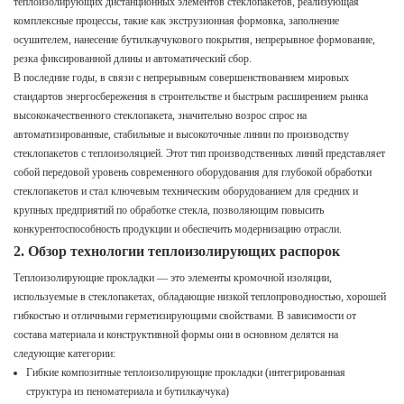
теплоизолирующих дистанционных элементов стеклопакетов, реализующая
комплексные процессы, такие как экструзионная формовка, заполнение
осушителем, нанесение бутилкаучукового покрытия, непрерывное формование,
резка фиксированной длины и автоматический сбор.
В последние годы, в связи с непрерывным совершенствованием мировых
стандартов энергосбережения в строительстве и быстрым расширением рынка
высококачественного стеклопакета, значительно возрос спрос на
автоматизированные, стабильные и высокоточные линии по производству
стеклопакетов с теплоизоляцией. Этот тип производственных линий представляет
собой передовой уровень современного оборудования для глубокой обработки
стеклопакетов и стал ключевым техническим оборудованием для средних и
крупных предприятий по обработке стекла, позволяющим повысить
конкурентоспособность продукции и обеспечить модернизацию отрасли.
2. Обзор технологии теплоизолирующих распорок
Теплоизолирующие прокладки — это элементы кромочной изоляции,
используемые в стеклопакетах, обладающие низкой теплопроводностью, хорошей
гибкостью и отличными герметизирующими свойствами. В зависимости от
состава материала и конструктивной формы они в основном делятся на
следующие категории:
Гибкие композитные теплоизолирующие прокладки (интегрированная
структура из пеноматериала и бутилкаучука)