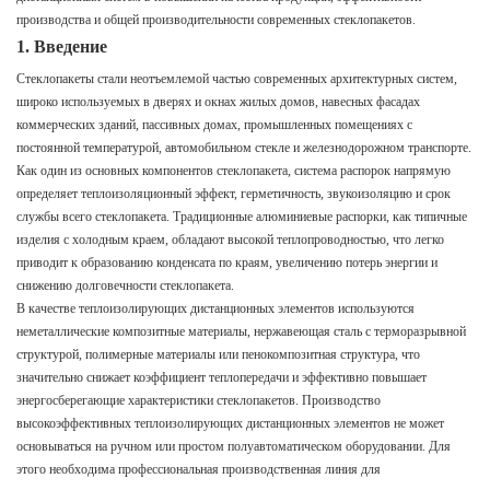
производства и общей производительности современных стеклопакетов.
1. Введение
Стеклопакеты стали неотъемлемой частью современных архитектурных систем,
широко используемых в дверях и окнах жилых домов, навесных фасадах
коммерческих зданий, пассивных домах, промышленных помещениях с
постоянной температурой, автомобильном стекле и железнодорожном транспорте.
Как один из основных компонентов стеклопакета, система распорок напрямую
определяет теплоизоляционный эффект, герметичность, звукоизоляцию и срок
службы всего стеклопакета. Традиционные алюминиевые распорки, как типичные
изделия с холодным краем, обладают высокой теплопроводностью, что легко
приводит к образованию конденсата по краям, увеличению потерь энергии и
снижению долговечности стеклопакета.
В качестве теплоизолирующих дистанционных элементов используются
неметаллические композитные материалы, нержавеющая сталь с терморазрывной
структурой, полимерные материалы или пенокомпозитная структура, что
значительно снижает коэффициент теплопередачи и эффективно повышает
энергосберегающие характеристики стеклопакетов. Производство
высокоэффективных теплоизолирующих дистанционных элементов не может
основываться на ручном или простом полуавтоматическом оборудовании. Для
этого необходима профессиональная производственная линия для