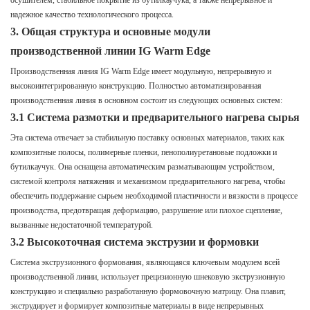
осушителем, стабильное покрытие из бутилкаучука, а также непрерывное и
надежное качество технологического процесса.
3. Общая структура и основные модули
производственной линии IG Warm Edge
Производственная линия IG Warm Edge имеет модульную, непрерывную и
высокоинтегрированную конструкцию. Полностью автоматизированная
производственная линия в основном состоит из следующих основных систем:
3.1 Система размотки и предварительного нагрева сырья
Эта система отвечает за стабильную поставку основных материалов, таких как
композитные полосы, полимерные пленки, пенополиуретановые подложки и
бутилкаучук. Она оснащена автоматическим разматывающим устройством,
системой контроля натяжения и механизмом предварительного нагрева, чтобы
обеспечить поддержание сырьем необходимой пластичности и вязкости в процессе
производства, предотвращая деформацию, разрушение или плохое сцепление,
вызванные недостаточной температурой.
3.2 Высокоточная система экструзии и формовки
Система экструзионного формования, являющаяся ключевым модулем всей
производственной линии, использует прецизионную шнековую экструзионную
конструкцию и специально разработанную формовочную матрицу. Она плавит,
экструдирует и формирует композитные материалы в виде непрерывных