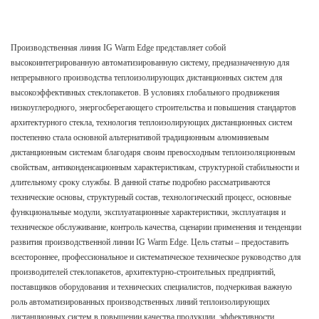
Производственная линия IG Warm Edge представляет собой
высокоинтегрированную автоматизированную систему, предназначенную для
непрерывного производства теплоизолирующих дистанционных систем для
высокоэффективных стеклопакетов. В условиях глобального продвижения
низкоуглеродного, энергосберегающего строительства и повышения стандартов
архитектурного стекла, технология теплоизолирующих дистанционных систем
постепенно стала основной альтернативой традиционным алюминиевым
дистанционным системам благодаря своим превосходным теплоизоляционным
свойствам, антиконденсационным характеристикам, структурной стабильности и
длительному сроку службы. В данной статье подробно рассматриваются
технические основы, структурный состав, технологический процесс, основные
функциональные модули, эксплуатационные характеристики, эксплуатация и
техническое обслуживание, контроль качества, сценарии применения и тенденции
развития производственной линии IG Warm Edge. Цель статьи – предоставить
всестороннее, профессиональное и систематическое техническое руководство для
производителей стеклопакетов, архитектурно-строительных предприятий,
поставщиков оборудования и технических специалистов, подчеркивая важную
роль автоматизированных производственных линий теплоизолирующих
дистанционных систем в повышении качества продукции, эффективности