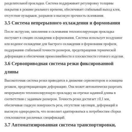
разделительной прокладки. Система поддерживает регулировку толщины
покрытия в режиме реального времени, обеспечивает стабильный выход клея,
отсутствие пузырьков, разрывов и высокую прочность склеивания.
3.5 Система непрерывного охлаждения и формования
После экструзии, заполнения и склеивания теплоизолирующая прокладка
поступает в секцию охлаждения и формования. Система использует воздушное
или водяное охлаждение для быстрого охлаждения и формования профиля,
поддержания стабильной точности размеров, предотвращения термической
деформации и обеспечения прямолинейности и плоскостности готового изделия.
3.6 Сервоприводная система резки фиксированной
длины
Высокоточная система резки приводится в движение сервомотором и оснащена
резаком, предотвращающим деформацию. Она может автоматически разрезать
непрерывную теплоизолирующую прокладку на отрезки заданной длины в
соответствии с заданным размером. Точность резки достигает ±0,1 мм,
обеспечивая гладкую поверхность реза, отсутствие заусенцев, деформаций и
высокую однородность, что позволяет адаптироваться к потребностям сборки
стеклопакетов различных спецификаций.
3.7 Автоматизированная система транспортировки,