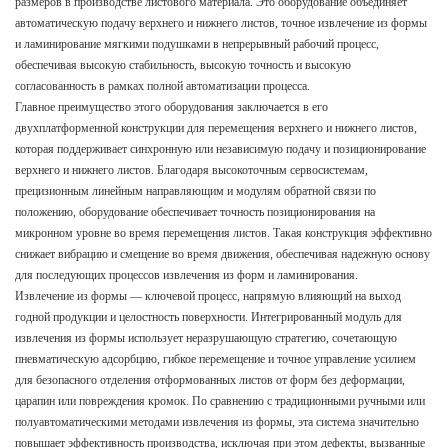
размеров в производстве листового материала. Это оборудование объединяет
автоматическую подачу верхнего и нижнего листов, точное извлечение из формы
и ламинирование мягкими подушками в непрерывный рабочий процесс,
обеспечивая высокую стабильность, высокую точность и высокую
согласованность в рамках полной автоматизации процесса.
Главное преимущество этого оборудования заключается в его
двухплатформенной конструкции для перемещения верхнего и нижнего листов,
которая поддерживает синхронную или независимую подачу и позиционирование
верхнего и нижнего листов. Благодаря высокоточным сервосистемам,
прецизионным линейным направляющим и модулям обратной связи по
положению, оборудование обеспечивает точность позиционирования на
микронном уровне во время перемещения листов. Такая конструкция эффективно
снижает вибрацию и смещение во время движения, обеспечивая надежную основу
для последующих процессов извлечения из форм и ламинирования.
Извлечение из формы — ключевой процесс, напрямую влияющий на выход
годной продукции и целостность поверхности. Интегрированный модуль для
извлечения из формы использует неразрушающую стратегию, сочетающую
пневматическую адсорбцию, гибкое перемещение и точное управление усилием
для безопасного отделения отформованных листов от форм без деформации,
царапин или повреждения кромок. По сравнению с традиционными ручными или
полуавтоматическими методами извлечения из формы, эта система значительно
повышает эффективность производства, исключая при этом дефекты, вызванные