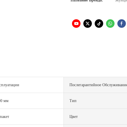
Название Бренда:
Жунц
ксплуатации
Послегарантийное Обслуживани
00 мм
Тип
пакет
Цвет