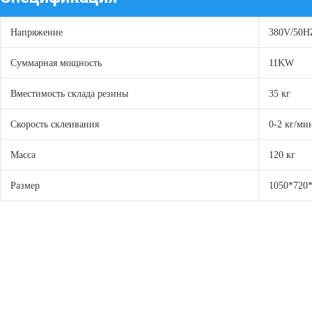
Напряжение
380V/50H
Суммарная мощность
11KW
Вместимость склада резины
35 кг
Скорость склеивания
0-2 кг/ми
Масса
120 кг
Размер
1050*720