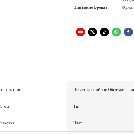
Название Бренда:
Жунц
ксплуатации
Послегарантийное Обслуживани
00 мм
Тип
упаковка
Цвет