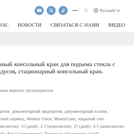
Pусский
НАС
НОВОСТИ
СВЯЗАТЬСЯ С НАМИ
ВИДЕО
нный консольный кран для подъема стекла с
дусов, стационарный консольный кран.
ржка морских грузоперевозок
итив, документарный аккредитив, документарный платеж,
ский перевод, Western Union, MoneyGram, открытый счет
омплектов): 15 (дней), 2-3 (комплектов): 25 (дней), 4-5 (комплектов):
ей), &gt;5 (комплектов): Подлежит обсуждению (дней)