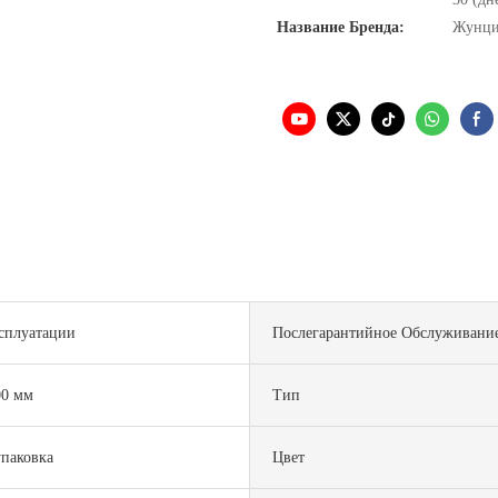
Название Бренда:
Жунц
ксплуатации
Послегарантийное Обслуживани
00 мм
Тип
упаковка
Цвет