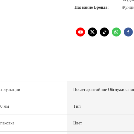
Название Бренда:
Жунц
ксплуатации
Послегарантийное Обслуживани
00 мм
Тип
упаковка
Цвет