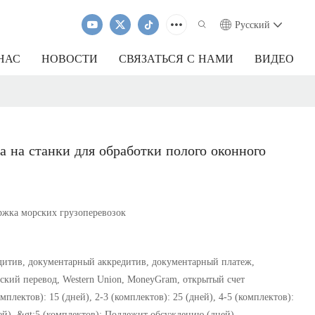
Pусский
НАС
НОВОСТИ
СВЯЗАТЬСЯ С НАМИ
ВИДЕО
а на станки для обработки полого оконного
ржка морских грузоперевозок
итив, документарный аккредитив, документарный платеж,
ский перевод, Western Union, MoneyGram, открытый счет
омплектов): 15 (дней), 2-3 (комплектов): 25 (дней), 4-5 (комплектов):
ей), &gt;5 (комплектов): Подлежит обсуждению (дней)