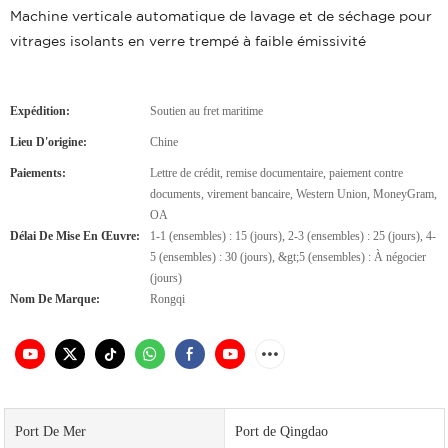
Machine verticale automatique de lavage et de séchage pour
vitrages isolants en verre trempé à faible émissivité
Expédition:
Soutien au fret maritime
Lieu D'origine:
Chine
Paiements:
Lettre de crédit, remise documentaire, paiement contre
documents, virement bancaire, Western Union, MoneyGram,
OA
Délai De Mise En Œuvre:
1-1 (ensembles) : 15 (jours), 2-3 (ensembles) : 25 (jours), 4-
5 (ensembles) : 30 (jours), &gt;5 (ensembles) : À négocier
(jours)
Nom De Marque:
Rongqi
Port De Mer
Port de Qingdao