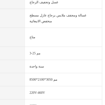
غسل وتجفيف الزجاج
غسالة ومجفف ملابس بزجاج عازل مسطح
منخفض الانبعاثية
متاح
3-25 مم
سنة واحدة
8500*2100*3050 مم
220V-460V