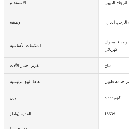
 الزجاج المهين
الاستخدام
الزجاج العازل
وظيفة
لبرمجة، محرك
المكونات الأساسية
كهربائي
متاح
تقرير اختبار الآلات
ر خدمة طويل
نقاط البيع الرئيسية
3000 كجم
وزن
18KW
القدرة (واط)