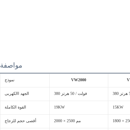
مواصفة
V
VW2000
نموذج
380 فولت / 50 هرتز
الجهد االكهربى
15KW
19KW
القوة الكاملة
2000 × 2500 مم
أقصى حجم للزجاج