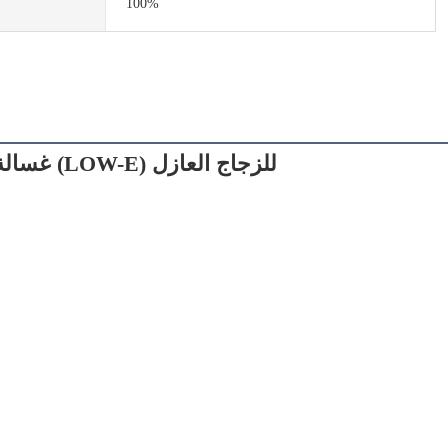
100%
غسالة ومجففة عمودية أوتوماتيكية لتنظيف وتجفيف الزجاج المقسى منخفض الانبعاثية (LOW-E) للزجاج العازل