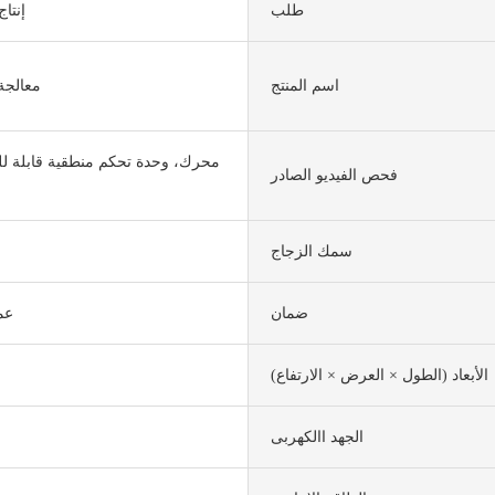
طلب
إنتاج
اسم المنتج
معالجة 
محرك، وحدة تحكم منطقية قابلة ل
فحص الفيديو الصادر
سمك الزجاج
ضمان
عم
الأبعاد (الطول × العرض × الارتفاع)
الجهد االكهربى