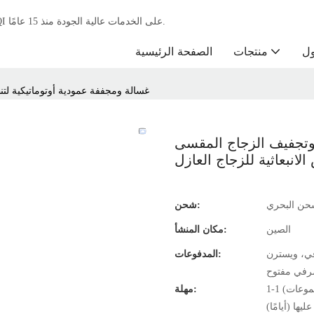
باعتبارها الشركة الرائدة في تصنيع آلات معالجة الزجاج، تركز شركة RONGQI على الخدمات عالية الجودة منذ 15 عامًا.
ول
منتجات
الصفحة الرئيسية
غسالة ومجففة عمودية أوتوماتيكية لت
 وتجفيف الزجاج المقسى
لانبعاثية للزجاج العازل
حن البحري
شحن:
الصين
مكان المنشأ:
في، ويسترن
المدفوعات:
رفي مفتوح
1-1 (مجموعات): 15 (يومًا)، 2-3 (مجموعات): 25 (يومًا)، 4-5 (مجموعات): 30 (يومًا)،
مهلة: