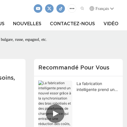
Français
US
NOUVELLES
CONTACTEZ-NOUS
VIDÉO
bulgare, russe, espagnol, etc.
Recommandé Pour Vous
ins, 
La fabrication
intelligente prend un
nouvel essor grâce à
la synchronisation des
bras robotisés et des
plateformes de
chargement, ce qui
entraîne une réduction