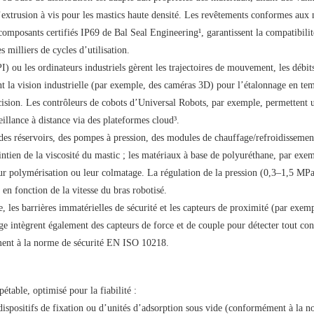
 d’extrusion à vis pour les mastics haute densité. Les revêtements conformes aux
composants certifiés IP69 de Bal Seal Engineering¹, garantissent la compatibilit
s milliers de cycles d’utilisation.
 ou les ordinateurs industriels gèrent les trajectoires de mouvement, les débit
nt la vision industrielle (par exemple, des caméras 3D) pour l’étalonnage en tem
écision. Les contrôleurs de cobots d’Universal Robots, par exemple, permettent 
illance à distance via des plateformes cloud³.
s réservoirs, des pompes à pression, des modules de chauffage/refroidissement
aintien de la viscosité du mastic ; les matériaux à base de polyuréthane, par exe
eur polymérisation ou leur colmatage. La régulation de la pression (0,3–1,5 MPa
 en fonction de la vitesse du bras robotisé.
 les barrières immatérielles de sécurité et les capteurs de proximité (par exemp
lage intègrent également des capteurs de force et de couple pour détecter tout con
ément à la norme de sécurité EN ISO 10218.
étable, optimisé pour la fiabilité :
 dispositifs de fixation ou d’unités d’adsorption sous vide (conformément à la 