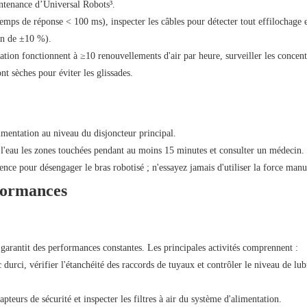
ntenance d’Universal Robots³.
(temps de réponse < 100 ms), inspecter les câbles pour détecter tout effilochage 
ion de ±10 %).
lation fonctionnent à ≥10 renouvellements d'air par heure, surveiller les concent
t sèches pour éviter les glissades.
limentation au niveau du disjoncteur principal.
l'eau les zones touchées pendant au moins 15 minutes et consulter un médecin.
nce pour désengager le bras robotisé ; n'essayez jamais d'utiliser la force manu
rformances
garantit des performances constantes. Les principales activités comprennent :
durci, vérifier l'étanchéité des raccords de tuyaux et contrôler le niveau de lub
apteurs de sécurité et inspecter les filtres à air du système d'alimentation.