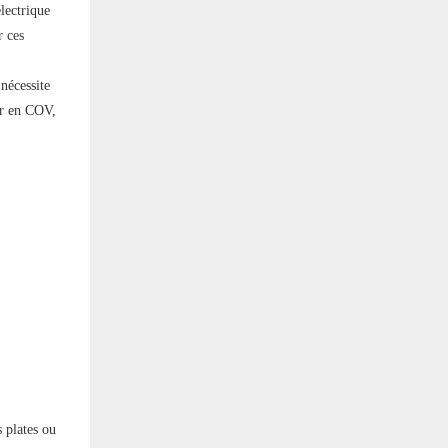
lectrique
r ces
nécessite
ur en COV,
s plates ou