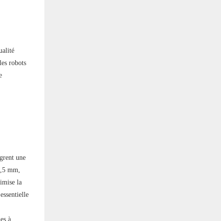
ualité
les robots
e
grent une
87,5 mm,
imise la
essentielle
es à