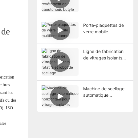
automatisé pour le
revêtement en
caoutchouc butyle
Porte-plaquettes de
 de
verre mobile
multifonctionnel
Ligne de fabrication
de vitrages isolants
rotatifs et robot de
scellage
brication
e bras
Machine de scellage
sant les
automatique
ifs ou des
horizontale pour
vitrages isolants
29), ISO
ales :