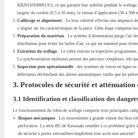
KR20110100091A⁴), ce qui garantit leur stabilité pendant le scellage.
largeur du cordon (0,5 à 10 mm), la vitesse d’application (50 à 500 m
Calibrage et alignement
: Le bras robotisé effectue une séquence de
s’aligner sur les caractéristiques de la pièce. Cette étape compense les
Préparation du matériau
: Le système d'alimentation purge l'air des
distribution pour éviter les bulles d'air, ce qui est essentiel pour évite
Exécution du scellage
: Le robot exécute la trajectoire programmée, 
La synchronisation multiaxes permet des parcours complexes, tels que 
Inspection post-opérationnelle
: des systèmes de vision en ligne ou 
défectueux déclenchent des alertes automatiques, tandis que les pièc
3. Protocoles de sécurité et atténuation 
3.1 Identification et classification des danger
Le fonctionnement du robot de scellage comporte trois principales catégo
Risques mécaniques
: Les mouvements à grande vitesse des bras rob
perforation. La série BU de Kawasaki remédie à ce problème grâce à u
de sécurité à portes verrouillées empêchent tout accès non autorisé².