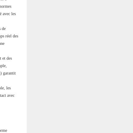
 normes
é avec les
s de
ps réel des
une
 et des
mple,
) garantit
le, les
tact avec
norme