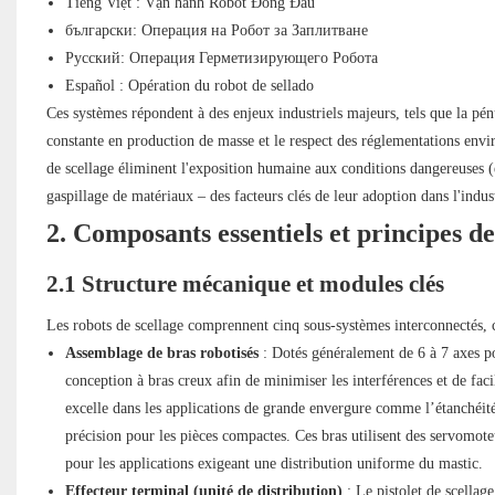
Tiếng Việt : Vận hành Robot Đóng Đầu
български: Операция на Робот за Заплитване
Русский: Операция Герметизирующего Робота
Español : Opération du robot de sellado
Ces systèmes répondent à des enjeux industriels majeurs, tels que la pé
constante en production de masse et le respect des réglementations en
de scellage éliminent l'exposition humaine aux conditions dangereuses (es
gaspillage de matériaux – des facteurs clés de leur adoption dans l'indu
2. Composants essentiels et principes d
2.1 Structure mécanique et modules clés
Les robots de scellage comprennent cinq sous-systèmes interconnectés, c
Assemblage de bras robotisés
: Dotés généralement de 6 à 7 axes po
conception à bras creux afin de minimiser les interférences et de f
excelle dans les applications de grande envergure comme l’étanchéit
précision pour les pièces compactes. Ces bras utilisent des servomote
pour les applications exigeant une distribution uniforme du mastic.
Effecteur terminal (unité de distribution)
: Le pistolet de scellage