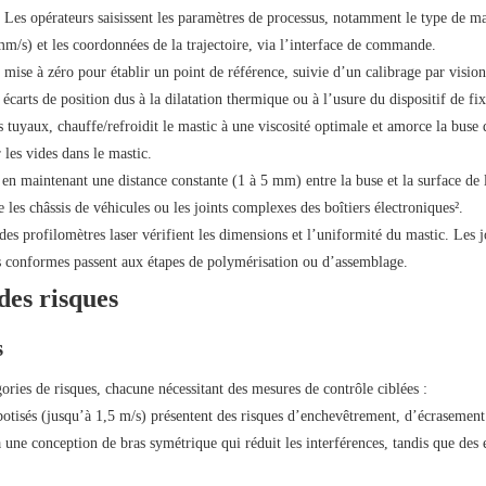
 Les opérateurs saisissent les paramètres de processus, notamment le type de mas
m/s) et les coordonnées de la trajectoire, via l’interface de commande.
 mise à zéro pour établir un point de référence, suivie d’un calibrage par visio
 écarts de position dus à la dilatation thermique ou à l’usure du dispositif de fix
 tuyaux, chauffe/refroidit le mastic à une viscosité optimale et amorce la buse 
r les vides dans le mastic.
en maintenant une distance constante (1 à 5 mm) entre la buse et la surface de l
les châssis de véhicules ou les joints complexes des boîtiers électroniques².
des profilomètres laser vérifient les dimensions et l’uniformité du mastic. Les j
es conformes passent aux étapes de polymérisation ou d’assemblage.
des risques
s
ries de risques, chacune nécessitant des mesures de contrôle ciblées :
otisés (jusqu’à 1,5 m/s) présentent des risques d’enchevêtrement, d’écrasement
ne conception de bras symétrique qui réduit les interférences, tandis que des 