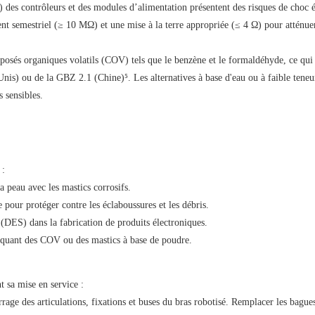
es contrôleurs et des modules d’alimentation présentent des risques de choc é
ent semestriel (≥ 10 MΩ) et une mise à la terre appropriée (≤ 4 Ω) pour atténue
posés organiques volatils (COV) tels que le benzène et le formaldéhyde, ce qui 
-Unis) ou de la GBZ 2.1 (Chine)⁵. Les alternatives à base d'eau ou à faible tene
 sensibles.
 :
a peau avec les mastics corrosifs.
 pour protéger contre les éclaboussures et les débris.
 (DES) dans la fabrication de produits électroniques.
liquant des COV ou des mastics à base de poudre.
t sa mise en service :
rrage des articulations, fixations et buses du bras robotisé. Remplacer les bague