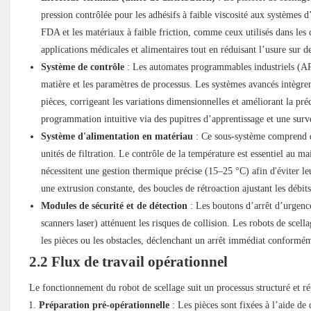
pression contrôlée pour les adhésifs à faible viscosité aux systèmes
FDA et les matériaux à faible friction, comme ceux utilisés dans les 
applications médicales et alimentaires tout en réduisant l’usure sur de
Système de contrôle
: Les automates programmables industriels (API)
matière et les paramètres de processus. Les systèmes avancés intègre
pièces, corrigeant les variations dimensionnelles et améliorant la pr
programmation intuitive via des pupitres d’apprentissage et une surve
Système d'alimentation en matériau
: Ce sous-système comprend de
unités de filtration. Le contrôle de la température est essentiel au m
nécessitent une gestion thermique précise (15–25 °C) afin d'éviter l
une extrusion constante, des boucles de rétroaction ajustant les débits
Modules de sécurité et de détection
: Les boutons d’arrêt d’urgence,
scanners laser) atténuent les risques de collision. Les robots de scel
les pièces ou les obstacles, déclenchant un arrêt immédiat conform
2.2 Flux de travail opérationnel
Le fonctionnement du robot de scellage suit un processus structuré et rép
Préparation pré-opérationnelle
: Les pièces sont fixées à l’aide de