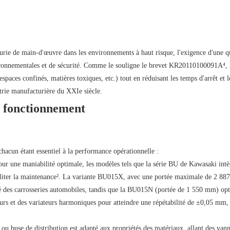
nurie de main-d'œuvre dans les environnements à haut risque, l'exigence d'une q
vironnementales et de sécurité. Comme le souligne le brevet KR20110100091A⁴, 
paces confinés, matières toxiques, etc.) tout en réduisant les temps d'arrêt et l
strie manufacturière du XXIe siècle.
e fonctionnement
hacun étant essentiel à la performance opérationnelle :
ur une maniabilité optimale, les modèles tels que la série BU de Kawasaki intè
aciliter la maintenance². La variante BU015X, avec une portée maximale de 2 8
é des carrosseries automobiles, tandis que la BU015N (portée de 1 550 mm) opt
urs et des variateurs harmoniques pour atteindre une répétabilité de ±0,05 mm, 
 ou buse de distribution est adapté aux propriétés des matériaux, allant des vann