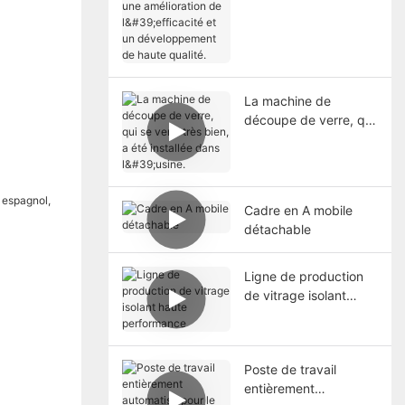
des coûts, une
amélioration de
l'efficacité et un
développement de
haute qualité.
La machine de
découpe de verre, qui
se vend très bien, a
été installée dans
l'usine.
Cadre en A mobile
détachable
Ligne de production
de vitrage isolant
haute performance
Poste de travail
entièrement