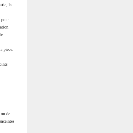
tic, la
n pour
ation.
de
a pièce.
oints
 ou de
enceintes