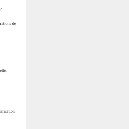
et
rations de
elle.
rification