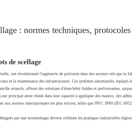
lage : normes techniques, protocoles
ots de scellage
ielle, ont révolutionné l'ingénierie de précision dans des secteurs tels que la fa
icaux et la maintenance des infrastructures. Ces systèmes automatisés, équipés d
trôle avancés, offrent des solutions d'étanchéité fiables et performantes, surpas
 Leur principal atout réside dans leur capacité à appliquer des mastics, des adhés
 aux normes internationales les plus strictes, telles que IP67, IP69 (IEC 605
ésignés par une terminologie diverse reflétant les pratiques industrielles région