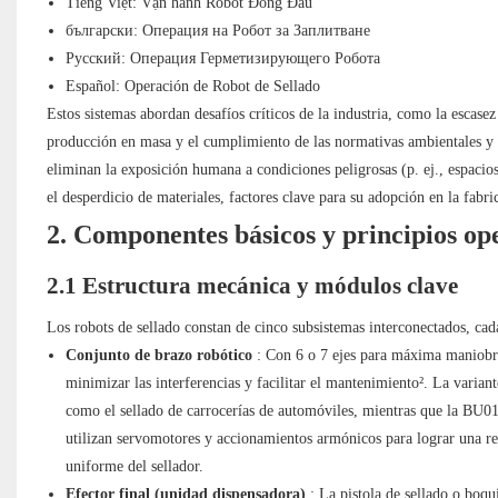
Tiếng Việt: Vận hành Robot Đóng Đầu
български: Операция на Робот за Заплитване
Русский: Операция Герметизирующего Робота
Español: Operación de Robot de Sellado
Estos sistemas abordan desafíos críticos de la industria, como la escase
producción en masa y el cumplimiento de las normativas ambientales y
eliminan la exposición humana a condiciones peligrosas (p. ej., espacios
el desperdicio de materiales, factores clave para su adopción en la fabr
2. Componentes básicos y principios op
2.1 Estructura mecánica y módulos clave
Los robots de sellado constan de cinco subsistemas interconectados, cad
Conjunto de brazo robótico
: Con 6 o 7 ejes para máxima maniobr
minimizar las interferencias y facilitar el mantenimiento². La vari
como el sellado de carrocerías de automóviles, mientras que la BU0
utilizan servomotores y accionamientos armónicos para lograr una re
uniforme del sellador.
Efector final (unidad dispensadora)
: La pistola de sellado o boqu