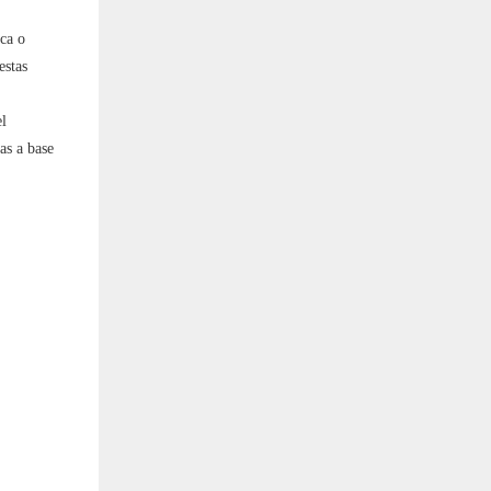
ca o
estas
l
as a base