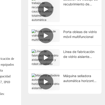
recubrimiento de
caucho butílico
totalmente automática
Porta obleas de vidrio
móvil multifuncional
Línea de fabricación
de vidrio aislante
ricación de
rotatorio y robot de
, equipados
sellado
lta
Máquina selladora
apacidad
automática horizontal
67, IP69
para vidrio aislante
les: