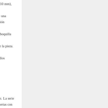
5–10 mm),
e una
sión
 boquilla
 la pieza.
llos
n. La serie
ertas con