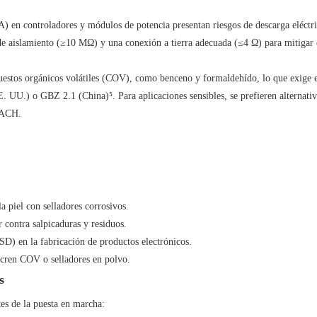
 en controladores y módulos de potencia presentan riesgos de descarga eléctri
 de aislamiento (≥10 MΩ) y una conexión a tierra adecuada (≤4 Ω) para mitigar 
puestos orgánicos volátiles (COV), como benceno y formaldehído, lo que exige e
UU.) o GBZ 2.1 (China)⁵. Para aplicaciones sensibles, se prefieren alternativ
EACH.
a piel con selladores corrosivos.
 contra salpicaduras y residuos.
ESD) en la fabricación de productos electrónicos.
ucren COV o selladores en polvo.
s
tes de la puesta en marcha: