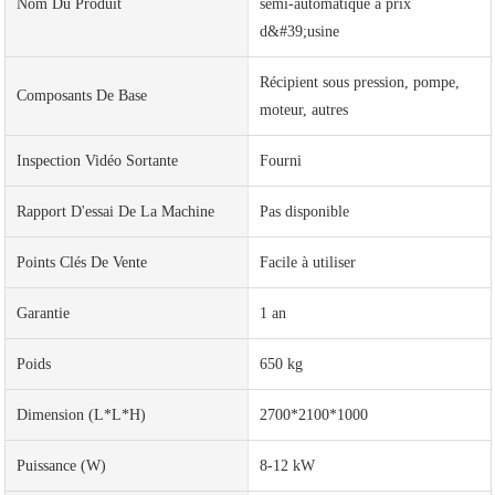
Nom Du Produit
semi-automatique à prix
d&#39;usine
Récipient sous pression, pompe,
Composants De Base
moteur, autres
Inspection Vidéo Sortante
Fourni
Rapport D'essai De La Machine
Pas disponible
Points Clés De Vente
Facile à utiliser
Garantie
1 an
Poids
650 kg
Dimension (L*l*H)
2700*2100*1000
Puissance (W)
8-12 kW