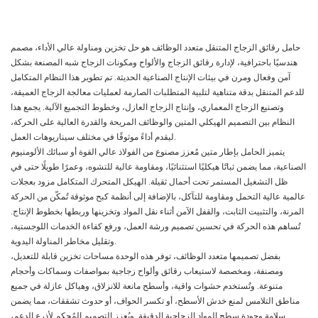
حامل رقائق الزجاج المتنقل متعدد الوظائف هو حل تخزين ومناولة عالي الأداء، مصمم
هندسيًا باحترافية، لإدارة رقائق الزجاج والألواح ومكونات الزجاج شبه المصنعة بشكل
آمن وفعال ومرن في بيئات الإنتاج الصناعية الحديثة. تم تطوير هذا النظام المتكامل
للدعم المتنقل بدقة متناهية لتلبية المتطلبات الصارمة لعمليات معالجة الزجاج العميقة،
وتصنيع الزجاج المعماري، وإنتاج الزجاج العازل، وخطوط التجميع الآلية. يجمع هذا
النظام بين التصميم الهيكلي المتين والوظائف المريحة والقدرة العالية على الحركة،
ليقدم أداءً موثوقًا في مختلف سيناريوهات العمل.
يتميز الحامل بإطار متين مُعزز مصنوع من الفولاذ عالي القوة أو سبائك الألومنيوم
الصناعية، مما يضمن ثباتًا هيكليًا استثنائيًا، ومقاومة عالية للتشوه، وعمرًا طويلًا حتى في
ظل التشغيل المستمر تحت أحمال ثقيلة. الهيكل المتحرك المتكامل مزود بعجلات
عالمية عالية التحمل ومقاومة للتآكل، بالإضافة إلى أنظمة كبح موثوقة تُمكّن من الحركة
المرنة، والتثبيت الثابت، والقفل الآمن أثناء نقل المواد وتخزينها وربطها بخطوط الإنتاج.
تُساهم هذه الحركة في تحسين تصميم ورشة العمل، ورفع كفاءة الخدمات اللوجستية،
وتقليل مخاطر المناولة اليدوية.
بفضل تصميمها متعدد الوظائف، توفر هذه الوحدة مساحات تخزين قابلة للتعديل،
ومصنفة، ومخصصة لاستيعاب رقائق وألواح زجاجية بمواصفات وسماكات وأحجام
متنوعة. وتُستخدم حشوات واقية، وأسطح مانعة للانزلاق، وهياكل عازلة في جميع
مناطق التلامس لمنع خدش الأسطح، أو تكسر الحواف، أو حدوث تشققات، مما يضمن
سلامة وجودة سطح المواد الزجاجية الدقيقة. ويُعزز التصميم المُحكم لأذرع الدعم،