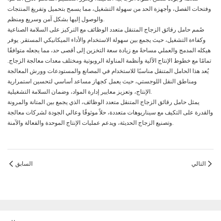
وفتحات الفصل، وأجهزة الحد من سهولة التشغيل، مما يسمح بتحميل وتفريغ المنتجات
والوصول إليها بشكل آمن وسريع ومنظم.
صُمم حامل رقائق الزجاج المتنقل متعدد الوظائف مع التركيز على السلامة الصناعية
وكفاءة التشغيل، حيث يجمع بين سهولة الاستخدام والأداء الميكانيكي المستقر. يوفر
هيكله المدمج والعملي مساحةً مع زيادة سعة التخزين إلى أقصى حد، مما يجعله متوافقًا
تمامًا مع خطوط الإنتاج الآلية وأنظمة المناولة الروبوتية ومختلف معدات معالجة الزجاج.
يُعد هذا الحامل المتنقل مناسبًا للاستخدام في المصانع والمستودعات وورش المعالجة
ومناطق النقل اللوجستي، حيث يعمل كجهاز مساعد أساسي لتحسين استمرارية
الإنتاج، وتعزيز معايير إدارة المواد، وضمان السلامة التشغيلية.
يمثل حامل رقائق الزجاج المتنقل متعدد الوظائف، الذي يجمع بين المتانة والمرونة
والقدرة على التكيف مع سيناريوهات متعددة، حلاً موثوقًا وعالي الجودة لشركات معالجة
وتصنيع الزجاج الحديثة، ويدعم عمليات الإنتاج الموحدة والفعالة والآمنة.
التالي
السابق