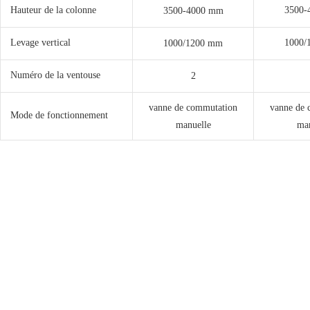
Hauteur de la colonne
3500-
3500-4000 mm
Levage vertical
1000/
1000/1200 mm
Numéro de la ventouse
2
vanne de commutation
vanne de 
Mode de fonctionnement
manuelle
man