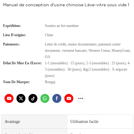
Manuel de conception d'usine chinoise Lève-vitre sous vide 1
Expédition:
Soutien au fret maritime
Lieu D'origine:
Chine
Paiements:
Lettre de crédit, remise documentaire, paiement contre
documents, virement bancaire, Western Union, MoneyGram,
OA
Délai De Mise En Œuvre:
1-1 (ensembles) : 15 (jours), 2-3 (ensembles) : 25 (jours), 4-
5 (ensembles) : 30 (jours), &gt;5 (ensembles) : À négocier
(jours)
Nom De Marque:
Rongqi
Avantage
Utilisation facile