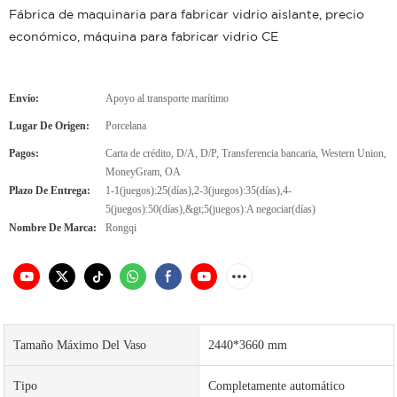
Fábrica de maquinaria para fabricar vidrio aislante, precio
económico, máquina para fabricar vidrio CE
Envío:
Apoyo al transporte marítimo
Lugar De Origen:
Porcelana
Pagos:
Carta de crédito, D/A, D/P, Transferencia bancaria, Western Union,
MoneyGram, OA
Plazo De Entrega:
1-1(juegos):25(días),2-3(juegos):35(días),4-
5(juegos):50(días),&gt;5(juegos):A negociar(días)
Nombre De Marca:
Rongqi
Tamaño Máximo Del Vaso
2440*3660 mm
Tipo
Completamente automático