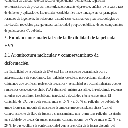
validación de calidad. Aborda factores dependientes del material, regímenes
termomecánicos de procesos, monitorización durante el proceso, análisis de la causa raíz
de defectos y aplicaciones industriales escalables. Se hace hincapié en los principios
formales de ingeniería, las relaciones paramétricas cuantitativas y las metodologías de
fabricación repetibles para garantizar la fiabilidad y reproducibilidad de los componentes
de película de EVA doblada.
2. Fundamentos materiales de la flexibilidad de la película
EVA
2.1 Arquitectura molecular y comportamiento de
deformación
La flexibilidad de la película de EVA está intrínsecamente determinada por su
microestructura de copolímero. Las unidades de etileno proporcionan dominios
cristalinos que confieren resistencia mecánica y estabilidad estructural, mientras que los
segmentos de acetato de vinilo (VA) alteran el registro cristalino, introduciendo regiones
amorfas que confieren flexibilidad, tenacidad y ductilidad a baja temperatura. El
contenido de VA, que suele oscilar entre el 15 % y el 33 % en películas de doblado de
grado industrial, modula directamente la temperatura de transición vítrea (Tg), el
comportamiento de flujo de fusión y el alargamiento a la rotura. Las películas diseñadas
para doblado de precisión suelen presentar concentraciones de VA de entre el 22 % y el
28 %, lo que equilibra la conformabilidad con la retención de la forma después del