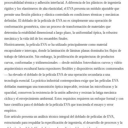
procesabilidad térmica y adhesión interfacial. A diferencia de los plásticos de ingeniería
rígidos y los elastómeros de alta elasticidad, el EVA presenta un módulo ajustable que
permite una flexión plástica y elástica controlada en condiciones térmicas y mecánicas
definidas. El doblado de la película de EVA no es simplemente una operación de
conformación geométrica, sino un proceso de transformación de materiales que
determina la estabilidad dimensional a largo plazo, la uniformidad óptica, la robustez
mecánica y la vida útil de los ensambles finales.
Históricamente, la película EVA se ha utilizado principalmente como material
encapsulante e intercapa, donde la laminación de láminas planas dominaba los flujos de
trabajo de fabricación. Sin embargo, la proliferación de arquitecturas de productos
curvas, conformadas y tridimensionales —desde módulos fotovoltaicos curvos y vidrio
arquitectónico escultural hasta expositores flexibles y dispositivos médicos contorneados
— ha elevado el doblado de la película EVA de una operación secundaria a una
tecnología esencial. La práctica industrial contemporánea exige que las películas EVA
dobladas mantengan una transmisión óptica impecable, resistan las microfisuras y la
opacidad, conserven la resistencia de la unión adhesiva y resistan la fatiga mecánica
cíclica y el envejecimiento ambiental. Estos requisitos requieren un enfoque formal y con
base científica para el doblado de la película EVA que trascienda el ensayo y error
empírico.
Este artículo presenta un análisis técnico integral del doblado de películas de EVA,
estructurado para respaldar la especificación de ingeniería, el desarrollo de procesos y la