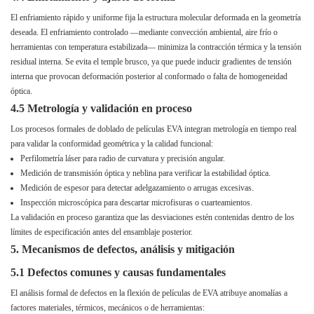
El enfriamiento rápido y uniforme fija la estructura molecular deformada en la geometría
deseada. El enfriamiento controlado —mediante convección ambiental, aire frío o
herramientas con temperatura estabilizada— minimiza la contracción térmica y la tensión
residual interna. Se evita el temple brusco, ya que puede inducir gradientes de tensión
interna que provocan deformación posterior al conformado o falta de homogeneidad
óptica.
4.5 Metrología y validación en proceso
Los procesos formales de doblado de películas EVA integran metrología en tiempo real
para validar la conformidad geométrica y la calidad funcional:
Perfilometría láser para radio de curvatura y precisión angular.
Medición de transmisión óptica y neblina para verificar la estabilidad óptica.
Medición de espesor para detectar adelgazamiento o arrugas excesivas.
Inspección microscópica para descartar microfisuras o cuarteamientos.
La validación en proceso garantiza que las desviaciones estén contenidas dentro de los
límites de especificación antes del ensamblaje posterior.
5. Mecanismos de defectos, análisis y mitigación
5.1 Defectos comunes y causas fundamentales
El análisis formal de defectos en la flexión de películas de EVA atribuye anomalías a
factores materiales, térmicos, mecánicos o de herramientas: