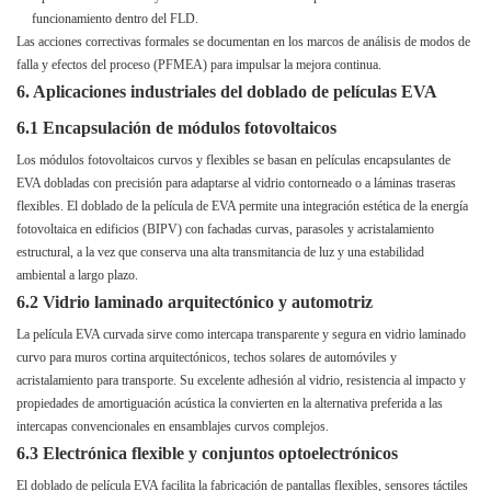
funcionamiento dentro del FLD.
Las acciones correctivas formales se documentan en los marcos de análisis de modos de
falla y efectos del proceso (PFMEA) para impulsar la mejora continua.
6. Aplicaciones industriales del doblado de películas EVA
6.1 Encapsulación de módulos fotovoltaicos
Los módulos fotovoltaicos curvos y flexibles se basan en películas encapsulantes de
EVA dobladas con precisión para adaptarse al vidrio contorneado o a láminas traseras
flexibles. El doblado de la película de EVA permite una integración estética de la energía
fotovoltaica en edificios (BIPV) con fachadas curvas, parasoles y acristalamiento
estructural, a la vez que conserva una alta transmitancia de luz y una estabilidad
ambiental a largo plazo.
6.2 Vidrio laminado arquitectónico y automotriz
La película EVA curvada sirve como intercapa transparente y segura en vidrio laminado
curvo para muros cortina arquitectónicos, techos solares de automóviles y
acristalamiento para transporte. Su excelente adhesión al vidrio, resistencia al impacto y
propiedades de amortiguación acústica la convierten en la alternativa preferida a las
intercapas convencionales en ensamblajes curvos complejos.
6.3 Electrónica flexible y conjuntos optoelectrónicos
El doblado de película EVA facilita la fabricación de pantallas flexibles, sensores táctiles