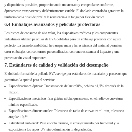
y dispositivos portátiles, proporcionando un sustrato y encapsulante conforme,
ópticamente transparente y dieléctricamente estable. El doblado controlado garantiza la
uniformidad a nivel de píxel y la resistencia a la fatiga por flexión cíclica.
6.4 Embalajes avanzados y películas protectoras
Los bienes de consumo de alto valor, los dispositivos médicos y los componentes
industriales utilizan películas de EVA dobladas para un embalaje protector con ajuste
perfecto. La termoformabilidad, la transparencia y la resistencia del material permiten
crear embalajes con contornos personalizados, con una resistencia al impacto y una
presentación visual superiores.
7. Estándares de calidad y validación del desempeño
El doblado formal de la película EVA se rige por estándares de materiales y procesos que
garantizan la aptitud para el servicio:
Especificaciones ópticas: Transmitancia de luz >90%, neblina <1,5% después de la
flexión.
Especificaciones mecánicas: Sin grietas ni blanqueamiento en el radio de curvatura
mínimo especificado.
Especificaciones dimensionales: Tolerancia de radio de curvatura ±1 mm, tolerancia
angular ±0,5°.
Estabilidad ambiental: Pasa el ciclo térmico, el envejecimiento por humedad y la
exposición a los rayos UV sin delaminación ni degradación.