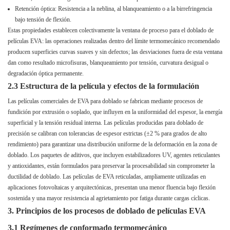
Retención óptica: Resistencia a la neblina, al blanqueamiento o a la birrefringencia
bajo tensión de flexión.
Estas propiedades establecen colectivamente la ventana de proceso para el doblado de
películas EVA: las operaciones realizadas dentro del límite termomecánico recomendado
producen superficies curvas suaves y sin defectos; las desviaciones fuera de esta ventana
dan como resultado microfisuras, blanqueamiento por tensión, curvatura desigual o
degradación óptica permanente.
2.3 Estructura de la película y efectos de la formulación
Las películas comerciales de EVA para doblado se fabrican mediante procesos de
fundición por extrusión o soplado, que influyen en la uniformidad del espesor, la energía
superficial y la tensión residual interna. Las películas producidas para doblado de
precisión se calibran con tolerancias de espesor estrictas (±2 % para grados de alto
rendimiento) para garantizar una distribución uniforme de la deformación en la zona de
doblado. Los paquetes de aditivos, que incluyen estabilizadores UV, agentes reticulantes
y antioxidantes, están formulados para preservar la procesabilidad sin comprometer la
ductilidad de doblado. Las películas de EVA reticuladas, ampliamente utilizadas en
aplicaciones fotovoltaicas y arquitectónicas, presentan una menor fluencia bajo flexión
sostenida y una mayor resistencia al agrietamiento por fatiga durante cargas cíclicas.
3. Principios de los procesos de doblado de películas EVA
3.1 Regímenes de conformado termomecánico