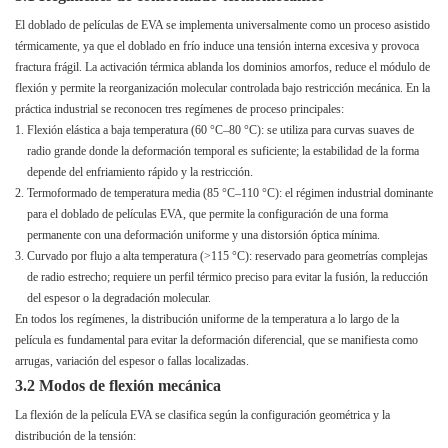
El doblado de películas de EVA se implementa universalmente como un proceso asistido
térmicamente, ya que el doblado en frío induce una tensión interna excesiva y provoca
fractura frágil. La activación térmica ablanda los dominios amorfos, reduce el módulo de
flexión y permite la reorganización molecular controlada bajo restricción mecánica. En la
práctica industrial se reconocen tres regímenes de proceso principales:
Flexión elástica a baja temperatura (60 °C–80 °C): se utiliza para curvas suaves de
radio grande donde la deformación temporal es suficiente; la estabilidad de la forma
depende del enfriamiento rápido y la restricción.
Termoformado de temperatura media (85 °C–110 °C): el régimen industrial dominante
para el doblado de películas EVA, que permite la configuración de una forma
permanente con una deformación uniforme y una distorsión óptica mínima.
Curvado por flujo a alta temperatura (>115 °C): reservado para geometrías complejas
de radio estrecho; requiere un perfil térmico preciso para evitar la fusión, la reducción
del espesor o la degradación molecular.
En todos los regímenes, la distribución uniforme de la temperatura a lo largo de la
película es fundamental para evitar la deformación diferencial, que se manifiesta como
arrugas, variación del espesor o fallas localizadas.
3.2 Modos de flexión mecánica
La flexión de la película EVA se clasifica según la configuración geométrica y la
distribución de la tensión: