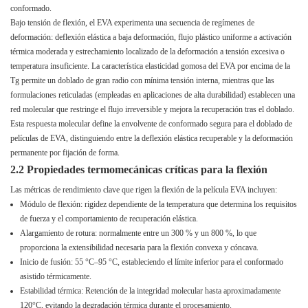
conformado.
Bajo tensión de flexión, el EVA experimenta una secuencia de regímenes de
deformación: deflexión elástica a baja deformación, flujo plástico uniforme a activación
térmica moderada y estrechamiento localizado de la deformación a tensión excesiva o
temperatura insuficiente. La característica elasticidad gomosa del EVA por encima de la
Tg permite un doblado de gran radio con mínima tensión interna, mientras que las
formulaciones reticuladas (empleadas en aplicaciones de alta durabilidad) establecen una
red molecular que restringe el flujo irreversible y mejora la recuperación tras el doblado.
Esta respuesta molecular define la envolvente de conformado segura para el doblado de
películas de EVA, distinguiendo entre la deflexión elástica recuperable y la deformación
permanente por fijación de forma.
2.2 Propiedades termomecánicas críticas para la flexión
Las métricas de rendimiento clave que rigen la flexión de la película EVA incluyen:
Módulo de flexión: rigidez dependiente de la temperatura que determina los requisitos
de fuerza y ​​el comportamiento de recuperación elástica.
Alargamiento de rotura: normalmente entre un 300 % y un 800 %, lo que
proporciona la extensibilidad necesaria para la flexión convexa y cóncava.
Inicio de fusión: 55 °C–95 °C, estableciendo el límite inferior para el conformado
asistido térmicamente.
Estabilidad térmica: Retención de la integridad molecular hasta aproximadamente
120°C, evitando la degradación térmica durante el procesamiento.