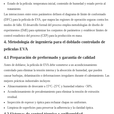
Estado de la película: temperatura inicial, contenido de humedad y estado previo al
tratamiento.
Las interacciones entre estos parámetros definen el diagrama de límite de conformado
(DFC) para la película de EVA, que mapea las regiones de operación seguras contra los
modos de fallo. El desarrollo formal del proceso emplea metodologías de diseño de
experimentos (DdE) para optimizar los conjuntos de parámetros y establecer límites de
control estadístico del proceso (CEP) para la producción en masa.
4. Metodología de ingeniería para el doblado controlado de
películas EVA
4.1 Preparación de preformado y garantía de calidad
Antes de doblarse, la película de EVA debe someterse a un acondicionamiento
controlado para eliminar la tensión interna y la absorción de humedad, que pueden
causar burbujas, delaminación o deformaciones irregulares durante el calentamiento. Las
mejores prácticas industriales incluyen:
Almacenamiento de desecante a 15°C–25°C y humedad relativa <50%.
Acondicionamiento de precalentamiento para eliminar la tensión de extrusión
residual.
Inspección de espesor y óptica para rechazar chapas no uniformes.
Limpieza de superficies para preservar la adherencia y la claridad óptica.
4.2 Sistemas de control térmico y uniformidad