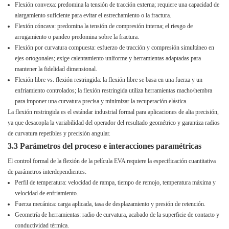
Flexión convexa: predomina la tensión de tracción externa; requiere una capacidad de
alargamiento suficiente para evitar el estrechamiento o la fractura.
Flexión cóncava: predomina la tensión de compresión interna; el riesgo de
arrugamiento o pandeo predomina sobre la fractura.
Flexión por curvatura compuesta: esfuerzo de tracción y compresión simultáneo en
ejes ortogonales; exige calentamiento uniforme y herramientas adaptadas para
mantener la fidelidad dimensional.
Flexión libre vs. flexión restringida: la flexión libre se basa en una fuerza y ​​un
enfriamiento controlados; la flexión restringida utiliza herramientas macho/hembra
para imponer una curvatura precisa y minimizar la recuperación elástica.
La flexión restringida es el estándar industrial formal para aplicaciones de alta precisión,
ya que desacopla la variabilidad del operador del resultado geométrico y garantiza radios
de curvatura repetibles y precisión angular.
3.3 Parámetros del proceso e interacciones paramétricas
El control formal de la flexión de la película EVA requiere la especificación cuantitativa
de parámetros interdependientes:
Perfil de temperatura: velocidad de rampa, tiempo de remojo, temperatura máxima y
velocidad de enfriamiento.
Fuerza mecánica: carga aplicada, tasa de desplazamiento y presión de retención.
Geometría de herramientas: radio de curvatura, acabado de la superficie de contacto y
conductividad térmica.