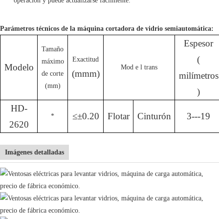
operación y puede actualizarse fácilmente.
Parámetros técnicos de la máquina cortadora de vidrio semiautomática:
Espesor
Tamaño
(
Exactitud
máximo
Modelo
Mod
e
l
trans
(mmm)
de corte
milímetros
(mm)
)
HD-
≤±0.20
Flotar
Cinturón
3---19
*
2620
Imágenes detalladas