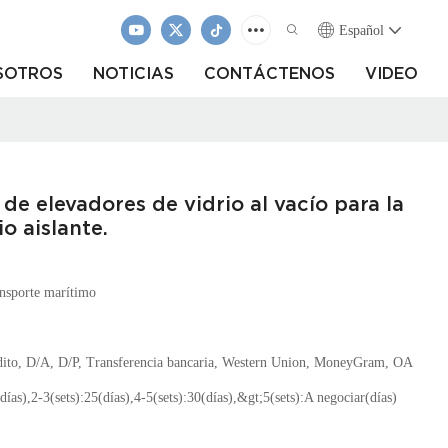
Español
SOTROS
NOTICIAS
CONTÁCTENOS
VIDEO
de elevadores de vidrio al vacío para la
o aislante.
nsporte marítimo
édito, D/A, D/P, Transferencia bancaria, Western Union, MoneyGram, OA
días),2-3(sets):25(días),4-5(sets):30(días),&gt;5(sets):A negociar(días)