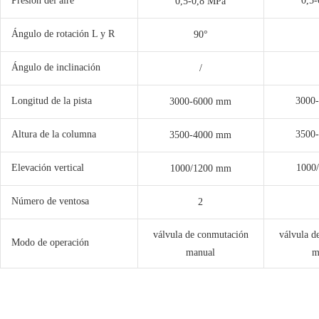
Presión del aire
0,5
0,5-0,8 MPa
Ángulo de rotación L y R
90°
Ángulo de inclinación
/
Longitud de la pista
3000
3000-6000 mm
Altura de la columna
3500
3500-4000 mm
Elevación vertical
1000
1000/1200 mm
Número de ventosa
2
válvula de conmutación
válvula d
Modo de operación
manual
m