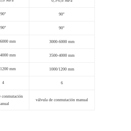
-0,8 MPa
0,5-0,8 MPa
90°
90°
90°
90°
-6000 mm
3000-6000 mm
-4000 mm
3500-4000 mm
/1200 mm
1000/1200 mm
4
6
e conmutación
válvula de conmutación manual
anual