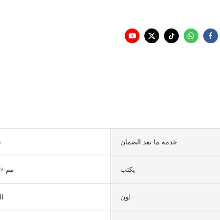
خدمة ما بعد الضمان
س
يكتب
2500 مم × 4500 م
لون
ال