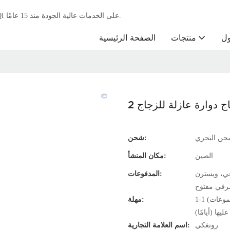
باعتبارها الشركة الرائدة في تصنيع آلات معالجة الزجاج، تركز شركة RONGQI على الخدمات عالية الجودة منذ 15 عامًا.
ول
منتجات
الصفحة الرئيسية
ج دوارة عازلة للزجاج 2
حن البحري
شحن:
الصين
مكان المنشأ:
في، ويسترن
المدفوعات:
رفي مفتوح
1-1 (مجموعات): 15 (يومًا)، 2-3 (مجموعات): 25 (يومًا)، 4-5 (مجموعات): 30 (يومًا)،
مهلة:
رونغكي
اسم العلامة التجارية: