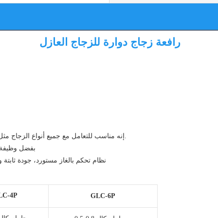
رافعة زجاج دوارة للزجاج العازل
2. إنه مناسب للتعامل مع جميع أنواع الزجاج مثل الزجاج العازل والزجاج المقسى والجدران الزجاجية الستائرية وما إلى ذلك.
3. بفضل وظيفة تخزين 
 4. نظام تحكم بالغاز مستورد، جودة ثابتة وأداء موثوق. 5. يمكن استخدامه في معالجة ا
LC-4P
GLC-6P