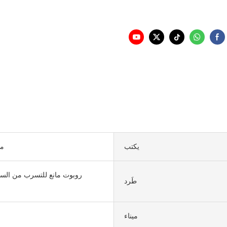
يكتب
2440 × 
روبوت مانع للتسرب من السي
طَرد
ميناء