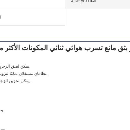
الطاقة الإنتاجية
آ
بثق مانع تسرب هوائي ثنائي المكونات الأكثر مبي
 يمكن لصق الزجاج العازل المستطيل بأحجام مختلفة بشكل مستمر بكفاءة عالية وجودة مستقرة.
 - نظامان مستقلان تمامًا لتزويد الغراء، ويمكن التبديل بين نوعين من المواد المانعة للتسرب بشكل تعسفي.
 - يمكن تخزين الزجاج في القسم الثالث لتعزيز استمرارية تشغيل المعدات وتحسين كفاءة الإنتاج.
 يضمن نظام نقل الحزام المتزامن الدقيق تشغيلًا سلسًا وخاليًا من التلوث للزجاج.