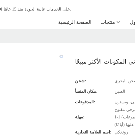
باعتبارها الشركة الرائدة في تصنيع آلات معالجة الزجاج، تركز شركة RONGQI على الخدمات عالية الجودة منذ 15 عامًا.
ول
منتجات
الصفحة الرئيسية
 المكونات الأكثر مبيعًا
حن البحري
شحن:
الصين
مكان المنشأ:
في، ويسترن
المدفوعات:
رفي مفتوح
1-1 (مجموعات): 25 (يومًا)، 2-3 (مجموعات): 35 (يومًا)، 4-5 (مجموعات): 50 (يومًا)،
مهلة:
رونغكي
اسم العلامة التجارية: