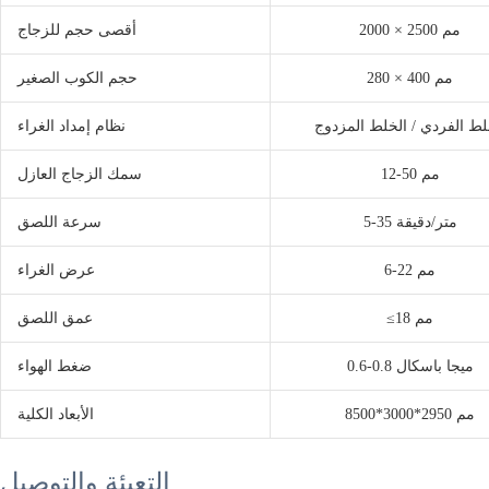
2000 × 2500 مم
أقصى حجم للزجاج
280 × 400 مم
حجم الكوب الصغير
لط الفردي / الخلط المزدوج
نظام إمداد الغراء
12-50 مم
سمك الزجاج العازل
5-35 متر/دقيقة
سرعة اللصق
6-22 مم
عرض الغراء
≤18 مم
عمق اللصق
0.6-0.8 ميجا باسكال
ضغط الهواء
8500*3000*2950 مم
الأبعاد الكلية
التعبئة والتوصيل