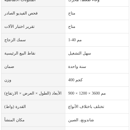
متاح
فحص الفيديو الصادر
متاح
تقرير اختبار الآلات
1-40 مم
سمك الزجاج
سهل التشغيل
نقاط البيع الرئيسية
سنة واحدة
ضمان
400 كجم
وزن
900 × 1200 × 3600 مم
الأبعاد (الطول × العرض × الارتفاع)
تختلف باختلاف الأنواع
القدرة (واط)
شاندونغ، الصين
مكان المنشأ