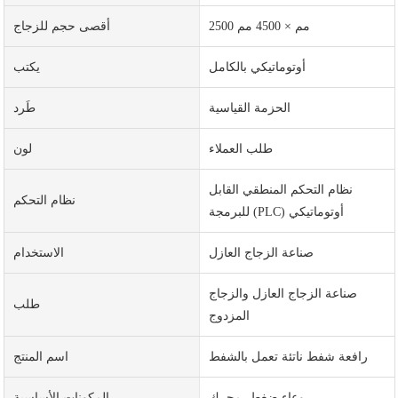
2500 مم × 4500 مم
أقصى حجم للزجاج
أوتوماتيكي بالكامل
يكتب
الحزمة القياسية
طَرد
طلب العملاء
لون
نظام التحكم المنطقي القابل
نظام التحكم
للبرمجة (PLC) أوتوماتيكي
صناعة الزجاج العازل
الاستخدام
صناعة الزجاج العازل والزجاج
طلب
المزدوج
رافعة شفط ناتئة تعمل بالشفط
اسم المنتج
وعاء ضغط، محرك
المكونات الأساسية