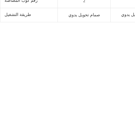
رقم كوب المصاصة
2
ل يدوي
طريقة التشغيل
صمام تحويل يدوي