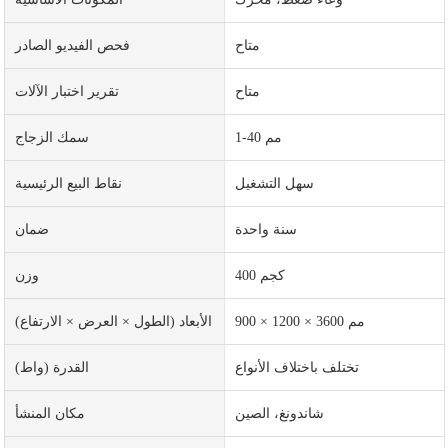
متاح
فحص الفيديو الصادر
متاح
تقرير اختبار الآلات
1-40 مم
سمك الزجاج
سهل التشغيل
نقاط البيع الرئيسية
سنة واحدة
ضمان
400 كجم
وزن
900 × 1200 × 3600 مم
الأبعاد (الطول × العرض × الارتفاع)
تختلف باختلاف الأنواع
القدرة (واط)
شاندونغ، الصين
مكان المنشأ