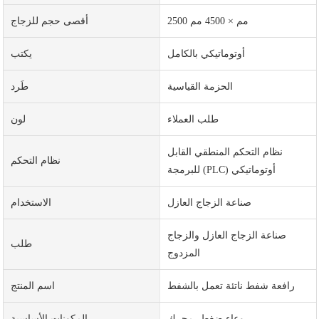
2500 مم × 4500 مم
أقصى حجم للزجاج
أوتوماتيكي بالكامل
يكتب
الحزمة القياسية
طَرد
طلب العملاء
لون
نظام التحكم المنطقي القابل
نظام التحكم
للبرمجة (PLC) أوتوماتيكي
صناعة الزجاج العازل
الاستخدام
صناعة الزجاج العازل والزجاج
طلب
المزدوج
رافعة شفط ناتئة تعمل بالشفط
اسم المنتج
وعاء ضغط، محرك
المكونات الأساسية