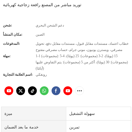
توريد مباشر من المصنع رافعة زجاجية كهربائية
دعم الشحن البحري
شحن:
الصين
مكان المنشأ:
خطاب اعتماد، مستندات مقابل قبول، مستندات مقابل دفع، تحويل
المدفوعات:
مصرفي، ويسترن يونيون، موني جرام، حساب مصرفي مفتوح
1-1 (مجموعات): 15 (يومًا)، 2-3 (مجموعات): 25 (يومًا)، 4-5
مهلة:
(مجموعات): 30 (يومًا)، أكثر من 5 (مجموعات): يتم التفاوض عليها
(أيامًا)
رونغكي
اسم العلامة التجارية:
سهولة التشغيل
ميزة
تمرين
خدمة ما بعد الضمان