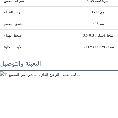
5-35 متر/دقيقة
سرعة اللصق
6-22 مم
عرض الغراء
≤18 مم
عمق اللصق
0.6-0.8 ميجا باسكال
ضغط الهواء
8500*3000*2950 مم
الأبعاد الكلية
التعبئة والتوصيل