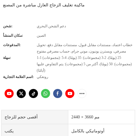
ماكينة تغليف الزجاج العازل مباشرة من المصنع
دعم الشحن البحري
شحن:
الصين
مكان المنشأ:
خطاب اعتماد، مستندات مقابل قبول، مستندات مقابل دفع، تحويل
المدفوعات:
مصرفي، ويسترن يونيون، موني جرام، حساب مصرفي مفتوح
1-1 (مجموعات): 25 (يومًا)، 2-3 (مجموعات): 35 (يومًا)، 4-5
مهلة:
(مجموعات): 50 (يومًا)، أكثر من 5 (مجموعات): يتم التفاوض عليها
(أيامًا)
رونغكي
اسم العلامة التجارية:
2440 × 3660 مم
أقصى حجم للزجاج
أوتوماتيكي بالكامل
يكتب