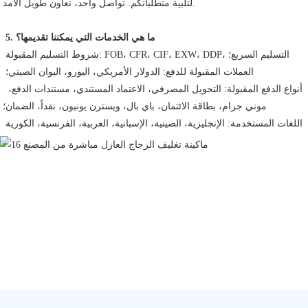
لتلبية متطلباتكم. تواصل واحد، تعاون طويل الأمد.
5. ما هي الخدمات التي يمكننا تقديمها؟
 شروط التسليم المقبولة: FOB، CFR، CIF، EXW، DDP، التسليم السريع؛
 العملات المقبولة للدفع: الدولار الأمريكي، اليورو، اليوان الصيني؛
 أنواع الدفع المقبولة: التحويل المصرفي، الاعتماد المستندي، مستندات الدفع، 
موني جرام، بطاقة الائتمان، باي بال، ويسترن يونيون، نقداً، الضمان؛
 اللغات المستخدمة: الإنجليزية، الصينية، الإسبانية، العربية، الفرنسية، الكورية 