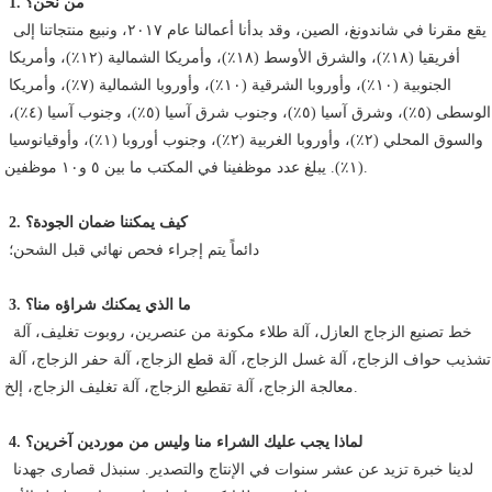
1. من نحن؟
 يقع مقرنا في شاندونغ، الصين، وقد بدأنا أعمالنا عام ٢٠١٧، ونبيع منتجاتنا إلى 
أفريقيا (١٨٪)، والشرق الأوسط (١٨٪)، وأمريكا الشمالية (١٢٪)، وأمريكا 
الجنوبية (١٠٪)، وأوروبا الشرقية (١٠٪)، وأوروبا الشمالية (٧٪)، وأمريكا 
الوسطى (٥٪)، وشرق آسيا (٥٪)، وجنوب شرق آسيا (٥٪)، وجنوب آسيا (٤٪)، 
والسوق المحلي (٢٪)، وأوروبا الغربية (٢٪)، وجنوب أوروبا (١٪)، وأوقيانوسيا 
(١٪). يبلغ عدد موظفينا في المكتب ما بين ٥ و١٠ موظفين.
2. كيف يمكننا ضمان الجودة؟
 دائماً يتم إجراء فحص نهائي قبل الشحن؛
3. ما الذي يمكنك شراؤه منا؟
 خط تصنيع الزجاج العازل، آلة طلاء مكونة من عنصرين، روبوت تغليف، آلة 
تشذيب حواف الزجاج، آلة غسل الزجاج، آلة قطع الزجاج، آلة حفر الزجاج، آلة 
معالجة الزجاج، آلة تقطيع الزجاج، آلة تغليف الزجاج، إلخ.
4. لماذا يجب عليك الشراء منا وليس من موردين آخرين؟
 لدينا خبرة تزيد عن عشر سنوات في الإنتاج والتصدير. سنبذل قصارى جهدنا 