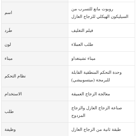
روبوت مانع للتسرب من
اسم
السيليكون الهيكلي للزجاج العازل
فيلم التغليف
طَرد
طلب العملاء
لون
ميناء تشينغداو
ميناء
وحدة التحكم المنطقية القابلة
نظام التحكم
للبرمجة (ميتسوبيشي)
معالجة الزجاج العميقة
الاستخدام
صناعة الزجاج العازل والزجاج
طلب
المزدوج
طبقة ثانية من الزجاج العازل
وظيفة