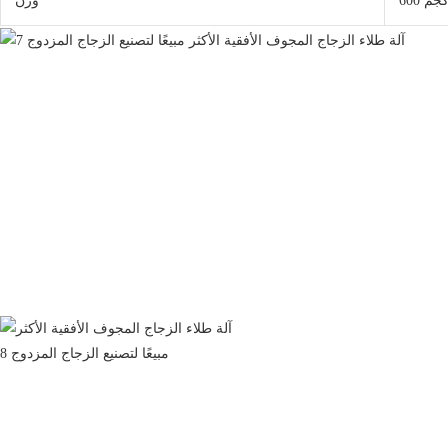
60 كجم
وزن