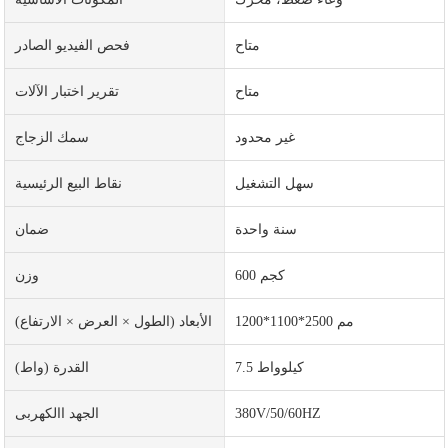
متاح
فحص الفيديو الصادر
متاح
تقرير اختبار الآلات
غير محدود
سمك الزجاج
سهل التشغيل
نقاط البيع الرئيسية
سنة واحدة
ضمان
600 كجم
وزن
1200*1100*2500 مم
الأبعاد (الطول × العرض × الارتفاع)
7.5 كيلوواط
القدرة (واط)
380V/50/60HZ
الجهد االكهربى