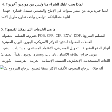
4. لماذا يجب عليك الشراء منا وليس من موردين آخرين؟
 لدينا خبرة تزيد عن عشر سنوات في الإنتاج والتصدير. سنبذل قصارى جهدنا 
لتلبية متطلباتكم. تواصل واحد، تعاون طويل الأمد.
5. ما هي الخدمات التي يمكننا تقديمها؟
 شروط التسليم المقبولة: FOB، CFR، CIF، EXW، DDP، التسليم السريع؛
 العملات المقبولة للدفع: الدولار الأمريكي، اليورو، اليوان الصيني؛
 أنواع الدفع المقبولة: التحويل المصرفي، الاعتماد المستندي، مستندات الدفع، 
موني جرام، بطاقة الائتمان، باي بال، ويسترن يونيون، نقداً، الضمان؛
 اللغات المستخدمة: الإنجليزية، الصينية، الإسبانية، العربية، الفرنسية، الكورية