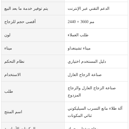
الدعم التقني عبر الإنترنت
يتم توفير خدمة ما بعد البيع
2440 × 3660 مم
أقصى حجم للزجاج
طلب العملاء
لون
ميناء تشينغداو
ميناء
دليل المستخدم اختياري
نظام التحكم
صناعة الزجاج العازل
الاستخدام
صناعة الزجاج العازل والزجاج
طلب
المزدوج
آلة طلاء مانع التسرب السيليكوني
اسم المنتج
ثنائي المكونات
وعاء ضغط، محرك
المكونات الأساسية